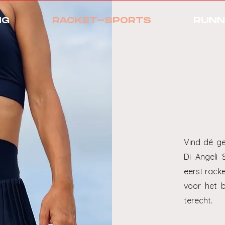
NG
RACKET-SPORTS
RUNN
Vind dé ge
Di Angeli 
eerst rack
voor het 
terecht.