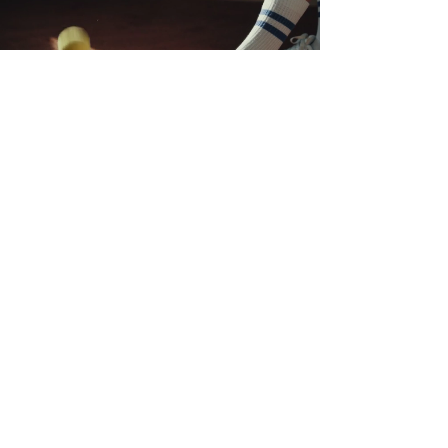
TEST- RACKET
SERVICE
Tennis & padel